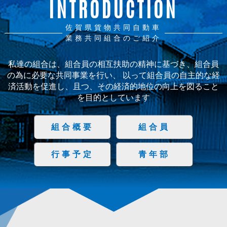
INTRODUCTION
佐賀県貨物共同自動車
業務共同組合のご紹介
私達の組合は、組合員の相互扶助の精神に基づき、組合員
の為に必要な共同事業を行い、
以って組合員の自主的な経
済活動を促進し、且つ、その経済的地位の向上を図ること
を目的としています
組合概要
組合員
行事予定
青年部